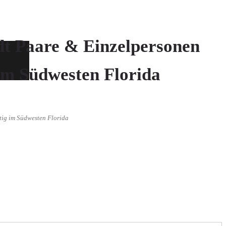
dt Paare & Einzelpersonen
im Südwesten Florida
tig im Südwesten Florida