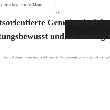
ary menu location under
Menus
.
EN
sorientierte Gemeinschaft lä
EN
DE
tungsbewusst und nachhaltig 
FR
ädt Paare & Einzelpersonen zum Zuhause ein. Verantwortungsbewusst und nachhal