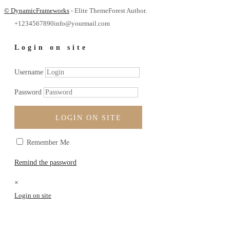
© DynamicFrameworks
- Elite ThemeForest Author.
+1234567890
info@yourmail.com
Login on site
Username
Password
LOGIN ON SITE
Remember Me
Remind the password
×
Login on site