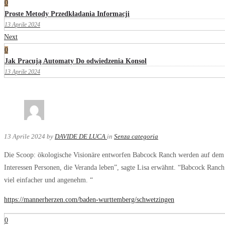
0
Proste Metody Przedkładania Informacji
13 Aprile 2024
Next
0
Jak Pracują Automaty Do odwiedzenia Konsol
13 Aprile 2024
13 Aprile 2024
by
DAVIDE DE LUCA
in
Senza categoria
Die Scoop: ökologische Visionäre entworfen Babcock Ranch werden auf dem P
Interessen Personen, die Veranda leben”, sagte Lisa erwähnt. “Babcock Ran
viel einfacher und angenehm. “
https://mannerherzen.com/baden-wurttemberg/schwetzingen
0