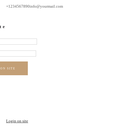
+1234567890
info@yourmail.com
te
 ON SITE
Login on site