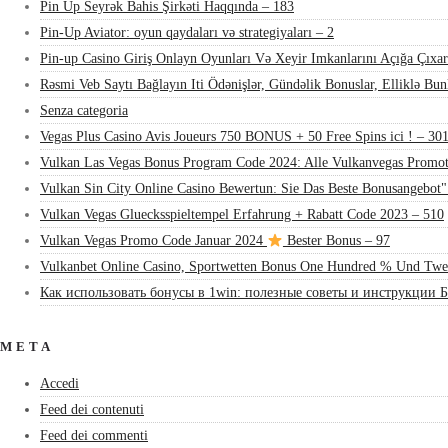
Pin Up Seyrək Bahis Şirkəti Haqqında – 183
Pin-Up Aviator: oyun qaydaları və strategiyaları – 2
Pin-up Casino Giriş Onlayn Oyunları Və Xeyir Imkanlarını Açığa Çıxar
Rəsmi Veb Saytı Bağlayın️ Iti Ödənişlər, Gündəlik Bonuslar, Elliklə Bu
Senza categoria
Vegas Plus Casino Avis Joueurs 750 BONUS + 50 Free Spins ici ! – 30
Vulkan Las Vegas Bonus Program Code 2024: Alle Vulkanvegas Promot
Vulkan Sin City Online Casino Bewertun: Sie Das Beste Bonusangebot"
Vulkan Vegas Gluecksspieltempel Erfahrung + Rabatt Code 2023 – 510
Vulkan Vegas Promo Code Januar 2024
Bester Bonus – 97
Vulkanbet Online Casino, Sportwetten Bonus One Hundred % Und Twe
Как использовать бонусы в 1win: полезные советы и инструкции Б
META
Accedi
Feed dei contenuti
Feed dei commenti