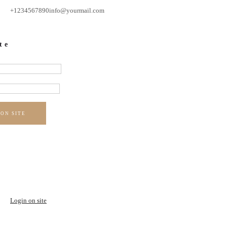
+1234567890
info@yourmail.com
te
 ON SITE
Login on site