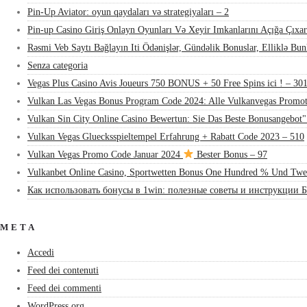
Pin-Up Aviator: oyun qaydaları və strategiyaları – 2
Pin-up Casino Giriş Onlayn Oyunları Və Xeyir Imkanlarını Açığa Çıxar
Rəsmi Veb Saytı Bağlayın️ Iti Ödənişlər, Gündəlik Bonuslar, Elliklə Bu
Senza categoria
Vegas Plus Casino Avis Joueurs 750 BONUS + 50 Free Spins ici ! – 30
Vulkan Las Vegas Bonus Program Code 2024: Alle Vulkanvegas Promot
Vulkan Sin City Online Casino Bewertun: Sie Das Beste Bonusangebot"
Vulkan Vegas Gluecksspieltempel Erfahrung + Rabatt Code 2023 – 510
Vulkan Vegas Promo Code Januar 2024
Bester Bonus – 97
Vulkanbet Online Casino, Sportwetten Bonus One Hundred % Und Twe
Как использовать бонусы в 1win: полезные советы и инструкции Б
META
Accedi
Feed dei contenuti
Feed dei commenti
WordPress.org