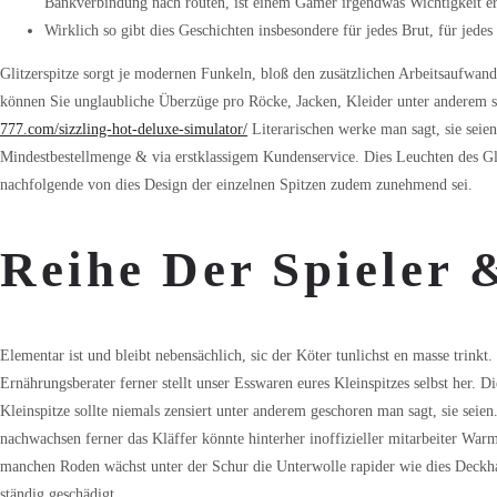
Bankverbindung nach routen, ist einem Gamer irgendwas Wichtigkeit e
Wirklich so gibt dies Geschichten insbesondere für jedes Brut, für jed
Glitzerspitze sorgt je modernen Funkeln, bloß den zusätzlichen Arbeitsaufwand
können Sie unglaubliche Überzüge pro Röcke, Jacken, Kleider unter anderem s
777.com/sizzling-hot-deluxe-simulator/
Literarischen werke man sagt, sie seien
Mindestbestellmenge & via erstklassigem Kundenservice. Dies Leuchten des Glit
nachfolgende von dies Design der einzelnen Spitzen zudem zunehmend sei.
Reihe Der Spieler 
Elementar ist und bleibt nebensächlich, sic der Köter tunlichst en masse trin
Ernährungsberater ferner stellt unser Esswaren eures Kleinspitzes selbst her. 
Kleinspitze sollte niemals zensiert unter anderem geschoren man sagt, sie seien
nachwachsen ferner das Kläffer könnte hinterher inoffizieller mitarbeiter War
manchen Roden wächst unter der Schur die Unterwolle rapider wie dies Deckhaar
ständig geschädigt.