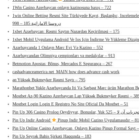
1Win Casino Azerbaycan onlayn kazinosuna baxış – 722
1win Online Betting Resmi Site Türkiyede Kayıt, Başlanğıc, Inceleme
دروسنا الاماراتية 185 – 998
1xbet Azərbaycan: Rəsmi Saytın Nəzərdən Keçirilməsi – 175
1xbet Mobil Uygulama Android Ve Ios Için İndirme Ve Yükleme Dizaj
Azərbaycanda 1 Onlayn Mərc Evi Və Kazino – 552
Azərbaycandan Olimpiya çempionları və medalçılar – 913
Betmotion Apostas: Bônus, Mercados E Segurança – 267
cashadvanceamerica.net_MAIN how does advance cash work
ən Yüksək Bukmeyker Rəsmi Saytı – 795
Marathonbet Yukle Azərbaycanda Iti Və Sərbəst Mərc üçün Marathon Be
Mostbet Az-90 Kazino Azerbaycan Lap Yüksək Bukmeyker Rəsmi – 38
Mostbet Login Login E Registro No Site Oficial Da Mostbet – 51
Pin Up 306 Casino Proloq Qeydiyyat, Bonuslar, Yuk جزیات آن لا – 525
Pin Up Indir Android
Pinup Indir Mobil Cazino Uygulamasıdır – 81
Pin Up Online Casino Azerbaycan ️ Onlayn Kazino Pinup Formal Sayt 
Pin Up Seyrək Bahis Şirkəti Haqqında – 183