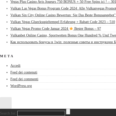
Vegas Plus Casino Avis Joueurs 750 BONUS + 50 Free Spins ici ! – 30
Vulkan Las Vegas Bonus Program Code 2024: Alle Vulkanvegas Promot
Vulkan Sin City Online Casino Bewertun: Sie Das Beste Bonusangebot"
Vulkan Vegas Gluecksspieltempel Erfahrung + Rabatt Code 2023 – 510
Vulkan Vegas Promo Code Januar 2024
Bester Bonus – 97
Vulkanbet Online Casino, Sportwetten Bonus One Hundred % Und Twe
Как использовать бонусы в 1win: полезные советы и инструкции Б
META
Accedi
Feed dei contenuti
Feed dei commenti
WordPress.org
Search for: