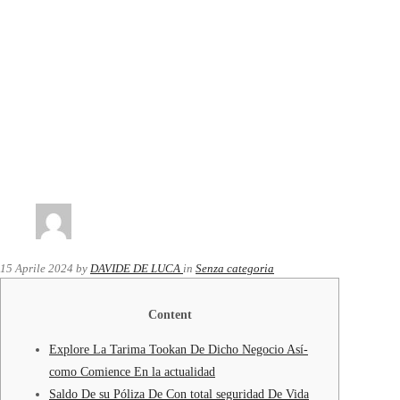
15 Aprile 2024
by
DAVIDE DE LUCA
in
Senza categoria
Content
Explore La Tarima Tookan De Dicho Negocio Así­
como Comience En la actualidad
Saldo De su Póliza De Con total seguridad De Vida