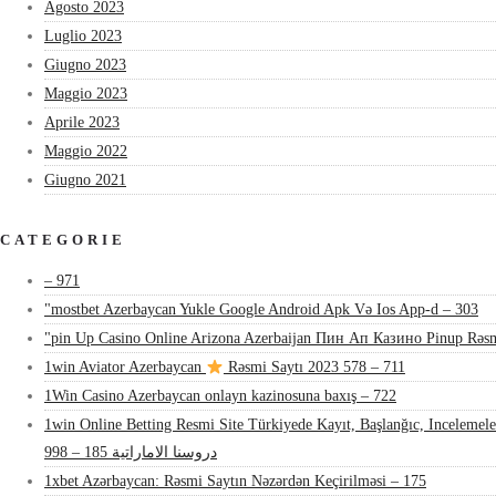
Agosto 2023
Luglio 2023
Giugno 2023
Maggio 2023
Aprile 2023
Maggio 2022
Giugno 2021
CATEGORIE
– 971
"mostbet Azerbaycan Yukle Google Android Apk Və Ios App-d – 303
"pin Up Casino Online Arizona Azerbaijan Пин Ап Казино Pinup Rəsm
1win Aviator Azerbaycan
Rəsmi Saytı 2023 578 – 711
1Win Casino Azerbaycan onlayn kazinosuna baxış – 722
1win Online Betting Resmi Site Türkiyede Kayıt, Başlanğıc, Inceleme
دروسنا الاماراتية 185 – 998
1xbet Azərbaycan: Rəsmi Saytın Nəzərdən Keçirilməsi – 175