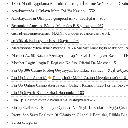
1xbet Mobil Uygulama Android Ve Ios Için İndirme Ve Yükleme Dizaj
Azərbaycanda 1 Onlayn Mərc Evi Və Kazino – 552
Azərbaycandan Olimpiya çempionları və medalçılar – 913
Betmotion Apostas: Bônus, Mercados E Segurança – 267
cashadvanceamerica.net_MAIN how does advance cash work
ən Yüksək Bukmeyker Rəsmi Saytı – 795
Marathonbet Yukle Azərbaycanda Iti Və Sərbəst Mərc üçün Marathon Be
Mostbet Az-90 Kazino Azerbaycan Lap Yüksək Bukmeyker Rəsmi – 38
Mostbet Login Login E Registro No Site Oficial Da Mostbet – 51
Pin Up 306 Casino Proloq Qeydiyyat, Bonuslar, Yuk جزیات آن لا – 525
Pin Up Indir Android
Pinup Indir Mobil Cazino Uygulamasıdır – 81
Pin Up Online Casino Azerbaycan ️ Onlayn Kazino Pinup Formal Sayt 
Pin Up Seyrək Bahis Şirkəti Haqqında – 183
Pin-Up Aviator: oyun qaydaları və strategiyaları – 2
Pin-up Casino Giriş Onlayn Oyunları Və Xeyir Imkanlarını Açığa Çıxar
Rəsmi Veb Saytı Bağlayın️ Iti Ödənişlər, Gündəlik Bonuslar, Elliklə Bu
Senza categoria