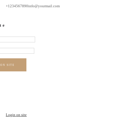
+1234567890
info@yourmail.com
te
 ON SITE
Login on site