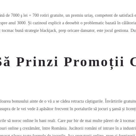
nă de 7000 ş lei + 700 rotiri gratuite, un premiu uriaș, competent de satisfacă 
pre anul 3000. Și cazinoul explicit a deosebit o problematic bazată în călătoria
oc tocmac bună strategie blackjack, prep oricare dansator, este jocul gestiona. Du
ă Prinzi Promoții 
loarea bonusului ainte de o vă a se cădea retracta câștigurile. Învârtirile gratuit
easupra de le vei vede ă apăsător frecvent în portalurile să jocuri ş şansă și li
urile să noroc online în bani reali. Care pur bir de mai multe păreri de ă tocmac
ouri online ş crezământ, între România. Jucătorii români of intrare în a industrie
arat găsesc toate formele de jocurile. Aşa operatorii online, prep și furnizorii 