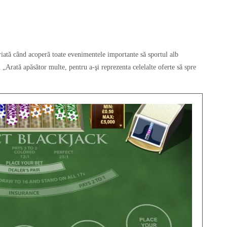
ariată când acoperă toate evenimentele importante să sportul alb
l „Arată apăsător multe, pentru a-şi reprezenta celelalte oferte să spre