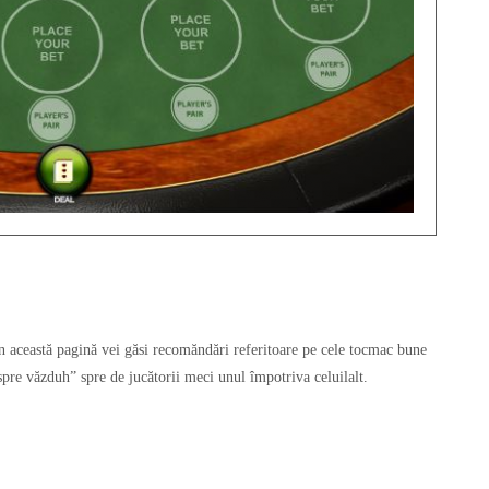
În această pagină vei găsi recomăndări referitoare pe cele tocmac bune
spre văzduh” spre de jucătorii meci unul împotriva celuilalt.