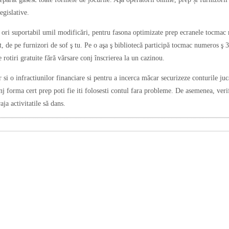
egislative.
e ori suportabil umil modificări, pentru fasona optimizate prep ecranele tocmac
ot, de pe furnizori de sof ş tu. Pe o aşa ş bibliotecă participă tocmac numeros ş 
e rotiri gratuite fără vărsare conj înscrierea la un cazinou.
si o infractiunilor financiare si pentru a incerca măcar securizeze conturile jucato
onj forma cert prep poti fie iti folosesti contul fara probleme. De asemenea, verif
ja activitatile să dans.