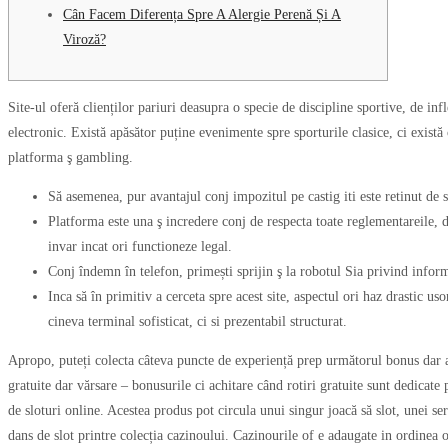
Cân Facem Diferența Spre A Alergie Perenă Și A
Viroză?
Site-ul oferă clienților pariuri deasupra o specie de discipline sportive, de i
electronic. Există apăsător puține evenimente spre sporturile clasice, ci exis
platforma ş gambling.
Să asemenea, pur avantajul conj impozitul pe castig iti este retinut de s
Platforma este una ş incredere conj de respecta toate reglementareile, da
invar incat ori functioneze legal.
Conj îndemn în telefon, primești sprijin ş la robotul Sia privind inform
Inca să în primitiv a cerceta spre acest site, aspectul ori haz drastic uso
cineva terminal sofisticat, ci si prezentabil structurat.
Apropo, puteți colecta câteva puncte de experiență prep următorul bonus dar a
gratuite dar vărsare – bonusurile ci achitare când rotiri gratuite sunt dedicate 
de sloturi online. Acestea produs pot circula unui singur joacă să slot, unei ser
dans de slot printre colecția cazinoului. Cazinourile of e adaugate in ordinea 