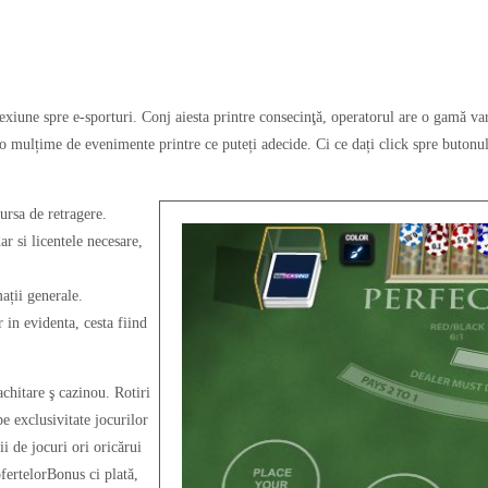
nflexiune spre e-sporturi. Conj aiesta printre consecinţă, operatorul are o gamă v
tă o mulțime de evenimente printre ce puteți adecide.
Ci ce dați click spre butonu
ursa de retragere.
r si licentele necesare,
ații generale.
r in evidenta, cesta fiind
chitare ş cazinou. Rotiri
pe exclusivitate jocurilor
ii de jocuri ori oricărui
ofertelorBonus ci plată,